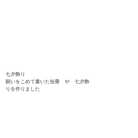
七夕飾り
願いをこめて書いた短冊　や　七夕飾
りを作りました　