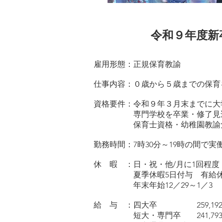
令和９年度新卒
​雇用形態：正規保育教諭
仕事内容：０歳から５歳までの保育
資格要件：令和９年３月末までに大
​ 専門学校を卒業・修了見
保育士資格・幼稚園教諭免許
勤務時間：7時30分～19時の間で実働
休 暇 ：日・祝・他/月に1回程
夏季休暇5日付与 有給休暇取
​ 年末年始12／29
～1／3
給 与 ：四大卒 259,192
短大・専門卒 241,793