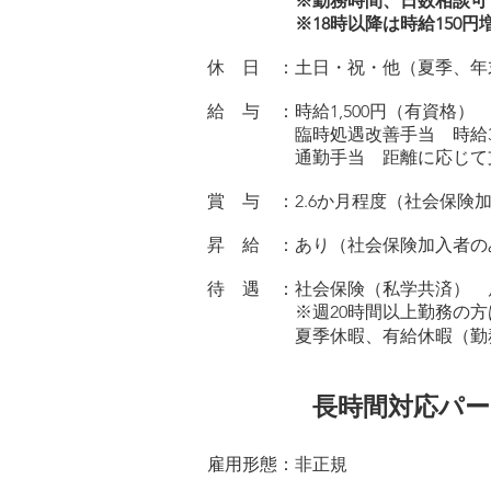
※勤務時間、日数相談可
※18時以降は時給150円増
休 日 ：土日・祝・他（夏季、年
給 与 ：時給1,500
円（有資格） 1,
臨時処遇改善手当 時給30
通勤手当 距離に応じて
賞 与 ：2.6か月程度（社会保険
昇 給 ：あり（社会保険加入者の
待 遇 ：社会保険（私学共済） 
※週20時間以上勤務の方は社
夏季休暇、
有給休暇（勤
長時間対応パー
雇用形態：非正規