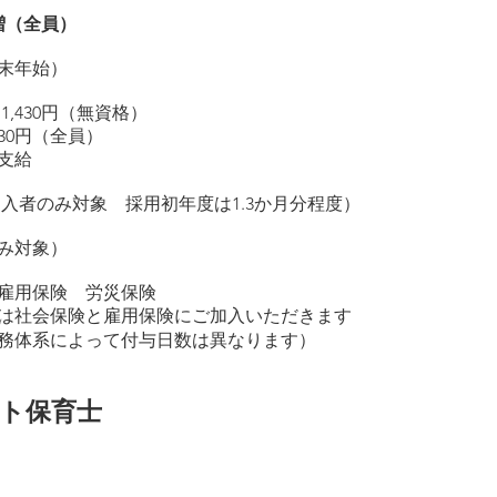
（全員）
末年始）
430
円（無資格）
円（全員）
支給
加入者のみ対象 採用初年度は1.3か月分程度）
み対象）
雇用保険 労災保険
会保険と雇用保険にご加入いただきます
務体系によって付与日数は異なります）
ト保育士