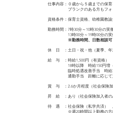
仕事内容：０歳から５歳までの保育
ブランクのある方もフォロー
​資格条件：保育士資格、幼稚園教
勤務時間：7時30分～10時30分の実
13時00分～19時00分の実働
※勤務時間、日数相談
休 日 ：土日・祝・他（夏季、年
給 与 ：時給1,500
円（有資格） 1,
18時以降 時給150円増（
臨時処遇改善手当 時給30
通勤手当 距離に応じて
賞 与 ：2.6か月程度（社会保険
昇 給 ：あり（社会保険加入者の
待 遇 ：社会保険（私学共済） 
※週20時間以上勤務の方は社