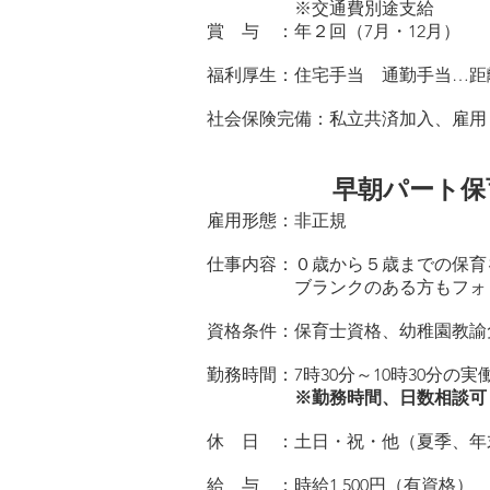
※交通費別途支給​
賞 与 ：年２回（7月・12月）
福利厚生：住宅手当 通勤手当…距
社会保険完備：私立共済加入、雇用
早朝パート保
雇用形態：非正規
仕事内容：０歳から５歳までの保育
ブランクのある方もフォロー
​資格条件：保育士資格、幼稚園教
勤務時間：7時30分～10時30分の実
※勤務時間、日数相談
休 日 ：土日・祝・他（夏季、年
給 与 ：時給1,500
円（有資格） 1,