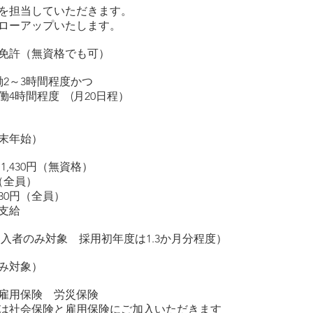
を担当していただきます。
アップいたします。
諭免許（無資格でも可）
働2～3時間程度かつ
4時間程度 (月20日程）
可
末年始）
430
円（無資格）
全員）
円（全員）
支給
加入者のみ対象 採
用初年度は1.3か月分程度）
み対象）
雇用保険 労災保険
会保険と雇用保険にご加入いただきます