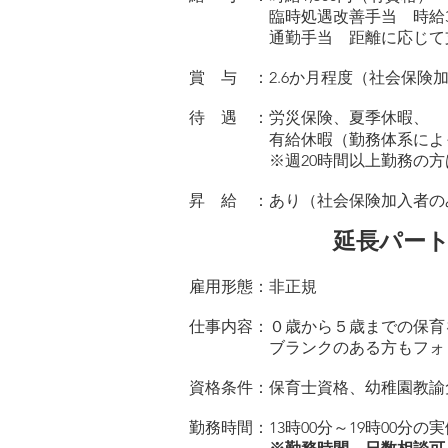
臨時処遇改善手当 時給30
通勤手当 距離に応じて
賞 与 ：2.6
か月程度（社会保険加
待 遇 ：労災保険、夏季休暇、
有給休暇（勤務体系によって
※週20時間以上勤務の方は社
昇 給 ：あり（社会保険加入者の
延長パー
雇用形態：非正規
仕事内容：０歳から５歳までの保育
ブランクのある方もフォロー
​資格条件：保育士資格、幼稚園教
勤務時間：13時00分～19時00分の